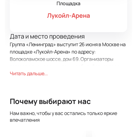
Площадка
Лукойл-Арена
Дата и место проведения
Группа «Ленинград» выступит 26 июня в Москве на
площадке «Лукойл-Арена» по адресу:
Волоколамское шоссе, дом 69. Организаторы
готовят одно из самых ярких событий этого года.
Читать дальше...
О концерте
«Ленинград» радует поклонников энергичными
шоу. Музыканты исполнят любимые хиты и свежие
Почему выбирают нас
треки. Артисты удивят публику своим стилем и
настроением. Вечером гости услышат живое
Нам важно, чтобы у вас остались только яркие
исполнение известных песен, которые стали
впечатления
символом российской сцены. Приходите, чтобы
ощутить атмосферу настоящего музыкального