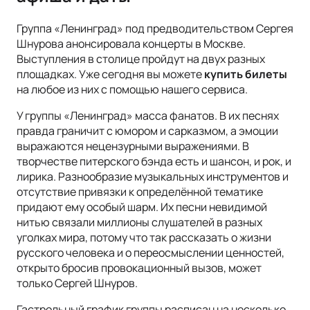
Группа «Ленинград» под предводительством Сергея
Шнурова анонсировала концерты в Москве.
Выступления в столице пройдут на двух разных
площадках. Уже сегодня вы можете
купить билеты
на любое из них с помощью нашего сервиса.
У группы «Ленинград» масса фанатов. В их песнях
правда граничит с юмором и сарказмом, а эмоции
выражаются нецензурными выражениями. В
творчестве питерского бэнда есть и шансон, и рок, и
лирика. Разнообразие музыкальных инструментов и
отсутствие привязки к определённой тематике
придают ему особый шарм. Их песни невидимой
нитью связали миллионы слушателей в разных
уголках мира, потому что так рассказать о жизни
русского человека и о переосмыслении ценностей,
открыто бросив провокационный вызов, может
только Сергей Шнуров.
Гастрольный график группы расписан на несколько