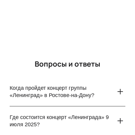
Вопросы и ответы
Когда пройдет концерт группы
«Ленинград» в Ростове-на-Дону?
Выступление группы «Ленинград» состоится 9 и 10 июля
2025 года. Ожидается мощное шоу с любимыми хитами,
Где состоится концерт «Ленинграда» 9
драйвом и неповторимой атмосферой.
июля 2025?