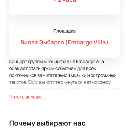
Площадка
Вилла Эмбарго (Embargo Villa)
Концерт группы «Ленинград» в Embargo Villa
обещает стать ярким событием для всех
поклонников зажигательной музыки и остроумных
текстов. Если вы хотите окунуться в атмосферу
драйва и веселья, то этот концерт — именно то, что
вам нужно. Embargo Villa — это современная
Читать дальше...
площадка, известная своим стильным интерьером
и отличной акустикой, что делает её идеальным
местом для выступления таких культовых
Почему выбирают нас
коллективов, как «Ленинград».