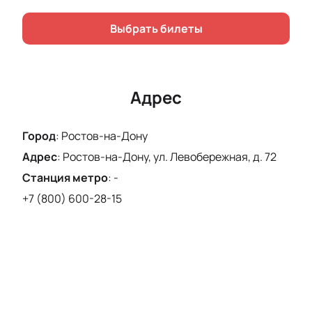
качество звука. Посетите концерт группы
«Ленинград» и ощутите всю мощь живого
Выбрать билеты
исполнения.
Купить билеты
на нашем сайте — это
просто и быстро. Не откладывайте на потом —
количество мест ограничено.
Адрес
Город
:
Ростов-на-Дону
Адрес
:
Ростов-на-Дону, ул. Левобережная, д. 72
Станция метро
:
-
+7 (800) 600-28-15