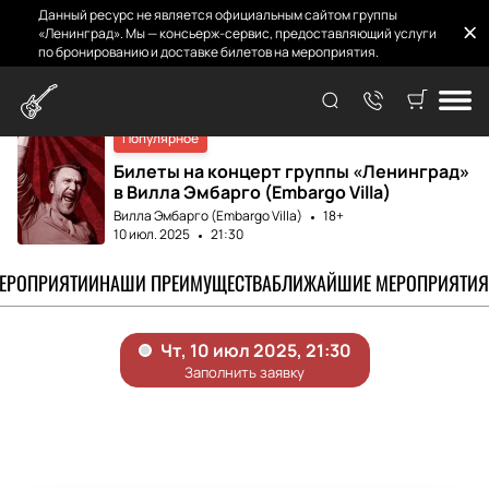
Данный ресурс не является официальным сайтом группы
«Ленинград». Мы — консьерж-сервис, предоставляющий услуги
по бронированию и доставке билетов на мероприятия.
Главная
Афиша и Билеты
Ленинград
Популярное
Билеты на концерт группы «Ленинград»
в Вилла Эмбарго (Embargo Villa)
Вилла Эмбарго (Embargo Villa)
18+
10 июл. 2025
21:30
МЕРОПРИЯТИИ
НАШИ ПРЕИМУЩЕСТВА
БЛИЖАЙШИЕ МЕРОПРИЯТИЯ