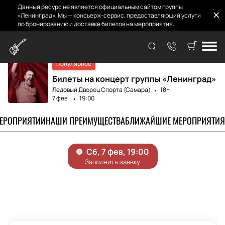
Данный ресурс не является официальным сайтом группы
«Ленинград». Мы — консьерж-сервис, предоставляющий услуги
по бронированию и доставке билетов на мероприятия.
Главная
Афиша и Билеты
Ленинград
Популярное
Билеты на концерт группы «Ленинград»
Ледовый Дворец Спорта (Самара)
18+
7 фев.
19:00
МЕРОПРИЯТИИ
НАШИ ПРЕИМУЩЕСТВА
БЛИЖАЙШИЕ МЕРОПРИЯТИЯ