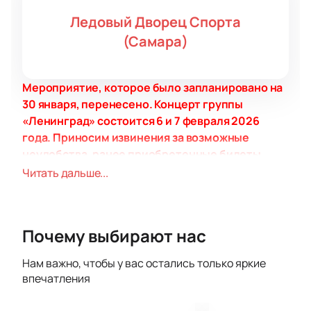
Ледовый Дворец Спорта
(Самара)
Мероприятие, которое было запланировано на
30 января, перенесено. Концерт группы
«Ленинград» состоится 6 и 7 февраля 2026
года. Приносим извинения за возможные
неудобства, ранее приобретенные билеты
остаются действительными.
Читать дальше...
Когда и где пройдут концерты
Ледовый Дворец Спорта примет выступление
коллектива «Ленинград». Адрес: Самара,
Почему выбирают нас
Молодогвардейская, 222.
О концертах
Нам важно, чтобы у вас остались только яркие
Группа «Ленинград» возвращается с альбомом
впечатления
«Синяя богиня», выпущенным в 2024 году.
Музыканты исполнят новые треки и известные