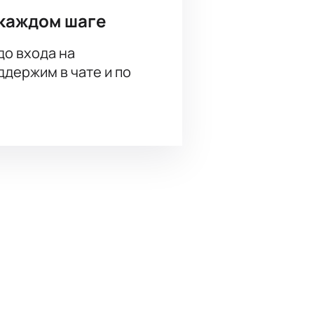
каждом шаге
до входа на
держим в чате и по