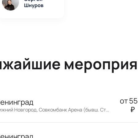
Шнуров
ижайшие мероприя
от
5
енинград
₽
Нижний Новгород, Совкомбанк Арена (бывш. Стадион «Нижний Новгород»)
енинград