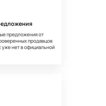
редложения
ультовой российской группы.
ые предложения от
проверенных продавцов
х уже нет в официальной