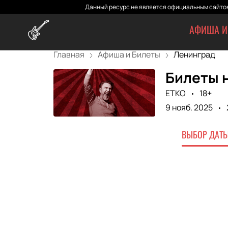
Данный ресурс не является официальным сайтом
АФИША И
Главная
Афиша и Билеты
Ленинград
Билеты 
ETKO
18+
9 нояб. 2025
ВЫБОР ДАТЫ