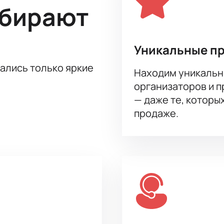
нлайн-схему
ыбирают
тернет
 по звонку
бым вопросам
Уникальные п
 частью большого события и услышать живое выступление к
тались только яркие
Находим уникальн
организаторов и 
— даже те, которы
продаже.