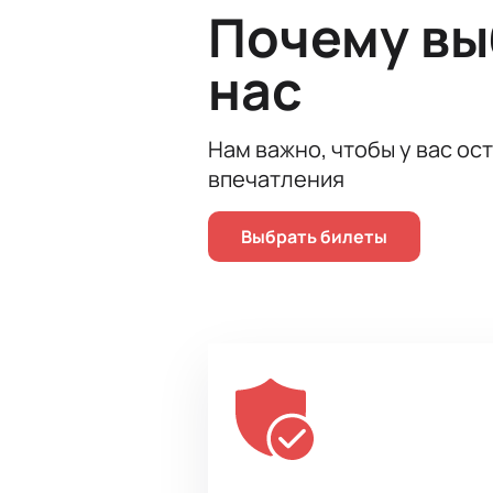
Удобный выбор мест через о
Почему в
Безопасная оплата через ин
Возможность оформить заказ
нас
Поддержка менеджера по лю
Не пропустите возможность стать
Нам важно, чтобы у вас ос
впечатления
Выбрать билеты