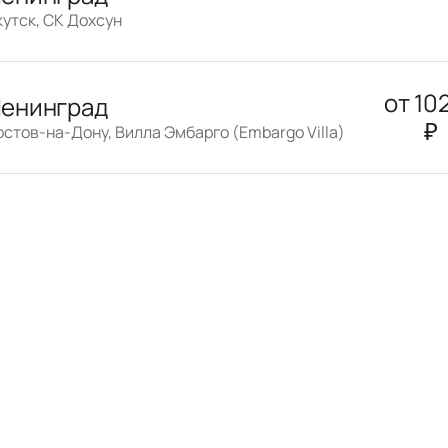
кутск, СК Дохсун
от
10
енинград
₽
остов-на-Дону, Вилла Эмбарго (Embargo Villa)