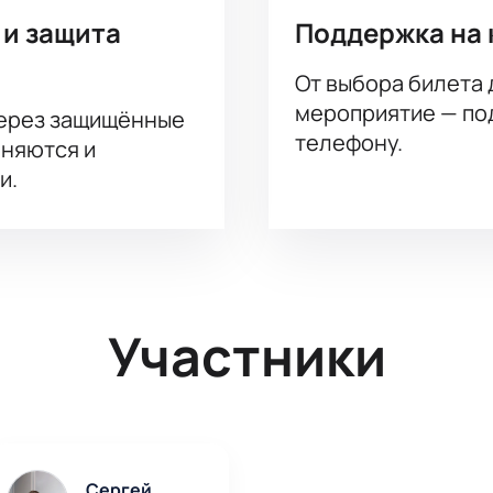
 и защита
Поддержка на 
От выбора билета 
мероприятие — под
через защищённые
телефону.
аняются и
и.
Участники
Сергей