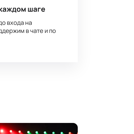
каждом шаге
до входа на
держим в чате и по