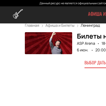
Данный ресурс не является официальным сайтом
АФИША И
Главная
Афиша и Билеты
Ленинград
Билеты н
ASP Arena
18
6 июн.
20:00
ВЫБОР ДАТЫ