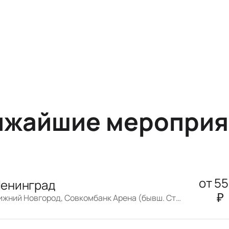
ижайшие мероприя
от
5
енинград
₽
Нижний Новгород, Совкомбанк Арена (бывш. Стадион «Нижний Новгород»)