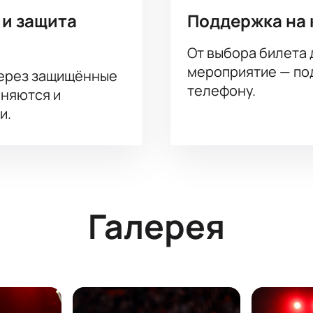
 и защита
Поддержка на 
От выбора билета 
мероприятие — под
через защищённые
телефону.
аняются и
и.
Галерея