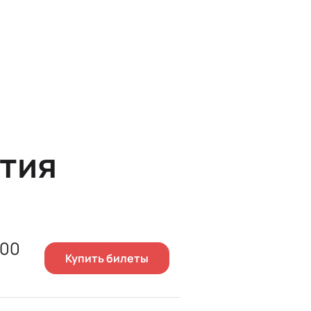
тия
500
Купить билеты