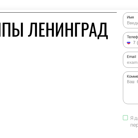
Имя
ППЫ ЛЕНИНГРАД
Телеф
Email
Комме
Я д
пе