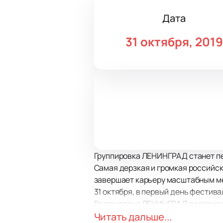
Дата
31 октября, 2019
Группировка ЛЕНИНГРАД станет пе
Самая дерзкая и громкая российс
завершает карьеру масштабным м
31 октября, в первый день фестив
Группировка ЛЕНИНГРАД подарит н
Beach Hotel.
Читать дальше...