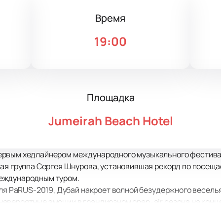
Время
19:00
Площадка
Jumeirah Beach Hotel
рвым хедлайнером международного музыкального фестиваля
кая группа Сергея Шнурова, установившая рекорд по посеща
еждународным туром.
аля PaRUS-2019, Дубай накроет волной безудержного веселья
евероятные эмоции в грандиозном open-air сезона на конце