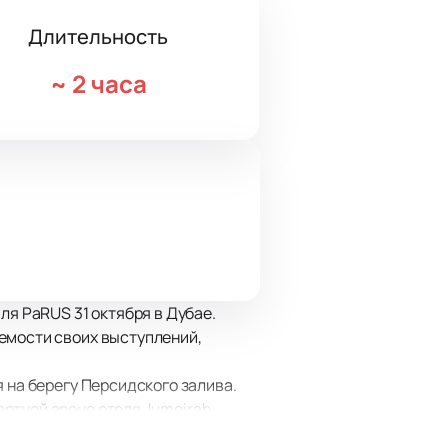
Длительность
~
2 часа
 PaRUS 31 октября в Дубае.
емости своих выступлений,
 на берегу Персидского залива.
ртной арене отеля Jumeirah