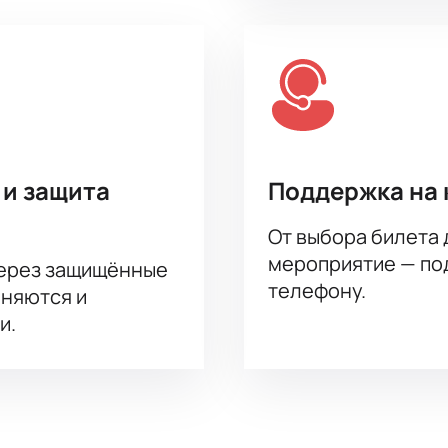
 и защита
Поддержка на 
От выбора билета 
мероприятие — под
через защищённые
телефону.
аняются и
и.