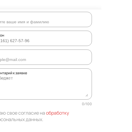
он
нтарий к заявке
0
/
100
аю свое согласие на
обработку
рсональных данных
.