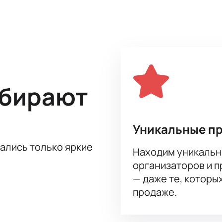
мые мощные хиты за двадцатилетнюю историю группы.
ыбирают
Уникальные п
тались только яркие
Находим уникальн
организаторов и 
— даже те, которы
продаже.