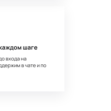
каждом шаге
до входа на
держим в чате и по