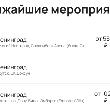
ижайшие мероприя
от
5
енинград
₽
Нижний Новгород, Совкомбанк Арена (бывш. Стадион «Нижний Новгород»)
енинград
кутск, СК Дохсун
от
10
енинград
₽
остов-на-Дону, Вилла Эмбарго (Embargo Villa)