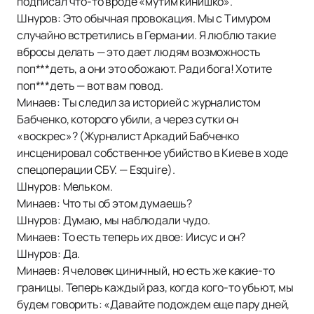
подписал что-то вроде «мутим кинишко».
Шнуров: Это обычная провокация. Мы с Тимуром
случайно встретились в Германии. Я люблю такие
вбросы делать — это дает людям возможность
поп***деть, а они это обожают. Ради бога! Хотите
поп***деть — вот вам повод.
Минаев: Ты следил за историей с журналистом
Бабченко, которого убили, а через сутки он
«воскрес»? (Журналист Аркадий Бабченко
инсценировал собственное убийство в Киеве в ходе
спецоперации СБУ. — Esquire).
Шнуров: Мельком.
Минаев: Что ты об этом думаешь?
Шнуров: Думаю, мы наблюдали чудо.
Минаев: То есть теперь их двое: Иисус и он?
Шнуров: Да.
Минаев: Я человек циничный, но есть же какие-то
границы. Теперь каждый раз, когда кого-то убьют, мы
будем говорить: «Давайте подождем еще пару дней,