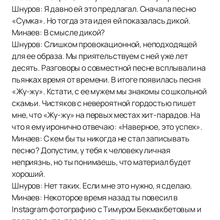
Шнуров: Я давно ей это предлагал. Сначала песню
«Сумка». Но тогда эта идея ей показалась дикой.
Минаев: В смысле дикой?
Шнуров: Слишком провокационной, неподходящей
для ее образа. Мы приятельствуем с ней уже лет
десять. Разговоры о совместной песне всплывали на
пьянках время от времени. В итоге появилась песня
«Жу-жу». Кстати, с ее мужем мы знакомы со школьной
скамьи. Чистяков с невероятной гордостью пишет
мне, что «Жу-жу» на первых местах хит-парадов. На
что я ему иронично отвечаю: «Наверное, это успех».
Минаев: С кем бы ты никогда не стал записывать
песню? Допустим, у тебя к человеку личная
неприязнь, но ты понимаешь, что материал будет
хороший.
Шнуров: Нет таких. Если мне это нужно, я сделаю.
Минаев: Некоторое время назад ты повесил в
Instagram фотографию с Тимуром Бекмакбетовым и