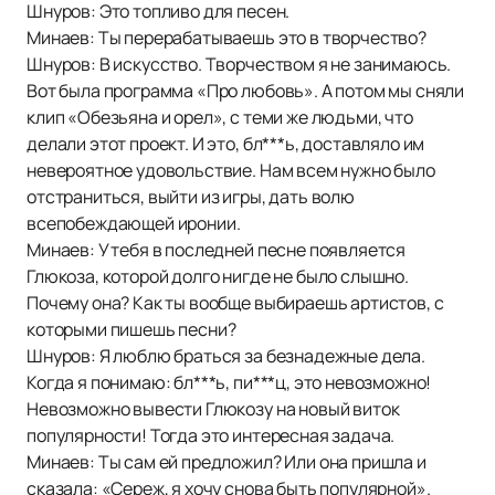
Шнуров: Это топливо для песен.
Минаев: Ты перерабатываешь это в творчество?
Шнуров: В искусство. Творчеством я не занимаюсь.
Вот была программа «Про любовь». А потом мы сняли
клип «Обезьяна и орел», с теми же людьми, что
делали этот проект. И это, бл***ь, доставляло им
невероятное удовольствие. Нам всем нужно было
отстраниться, выйти из игры, дать волю
всепобеждающей иронии.
Минаев: У тебя в последней песне появляется
Глюкоза, которой долго нигде не было слышно.
Почему она? Как ты вообще выбираешь артистов, с
которыми пишешь песни?
Шнуров: Я люблю браться за безнадежные дела.
Когда я понимаю: бл***ь, пи***ц, это невозможно!
Невозможно вывести Глюкозу на новый виток
популярности! Тогда это интересная задача.
Минаев: Ты сам ей предложил? Или она пришла и
сказала: «Сереж, я хочу снова быть популярной».