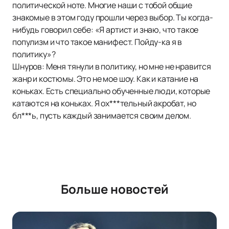
политической ноте. Многие наши с тобой общие
знакомые в этом году прошли через выбор. Ты когда-
нибудь говорил себе: «Я артист и знаю, что такое
популизм и что такое манифест. Пойду-ка я в
политику»?
Шнуров: Меня тянули в политику, но мне не нравится
жанр и костюмы. Это не мое шоу. Как и катание на
коньках. Есть специально обученные люди, которые
катаются на коньках. Я ох***тельный акробат, но
бл***ь, пусть каждый занимается своим делом.
Больше новостей