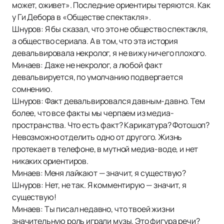
может, оживет». Последние ориентиры теряются. Как
у Ги Дебора в «Обществе спектакля».
Шнуров: Я бы сказал, что это не общество спектакля,
а общество сериала. А в том, что эта история
девальвировала некролог, я не вижу ничего плохого.
Минаев: Даже не некролог, а любой факт
девальвируется, по умолчанию подвергается
сомнению.
Шнуров: Факт девальвировался давным-давно. Тем
более, что все факты мы черпаем из медиа-
пространства. Что есть факт? Карикатура? Фотошоп?
Невозможно отделить одно от другого. Жизнь
протекает в телефоне, в мутной медиа-воде, и нет
никаких ориентиров.
Минаев: Меня лайкают — значит, я существую?
Шнуров: Нет, не так. Я комментирую — значит, я
существую!
Минаев: Ты писал недавно, что твоей жизни
значительную роль играли музы. Это фигура речи?