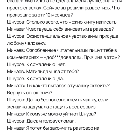
сказал: «Матильда не сделала меня лучше, она меня
просто спасла». Сейчас вы решили развестись. Что
произошло за эти 12 месяцев?
Шнуров: Столько всего, что можно книгу написать.
Минаев: Чувствуешь себя виноватым в разводе?
Шнуров: Экзистенциальное чувство вины присуще
любому человеку.
Минаев: Озлобленные читательницы пишут тебе в
комментариях — «доб***довался». Причина в этом?
Шнуров: К сожалению, нет.
Минаев: Матильда ушла от тебя?
Шнуров: К сожалению, да.
Минаев: Ты как-то пытался эту чашку склеить?
Вернуть отношения?
Шнуров: Да, но бесполезно клеить чашку, если
женщина задумала стащить весь сервиз.
Минаев: К кому же можно уйти от Шнура?
Шнуров: Да сам голову сломал.
Минаев: Я хотел бы закончить разговор на