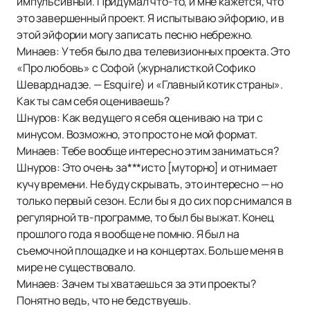
импульсивный. Придумал что-то, и мне кажется, что
это завершенный проект. Я испытываю эйфорию, и в
этой эйфории могу записать песню небрежно.
Минаев: У тебя было два телевизионных проекта. Это
«Про любовь» с Софой (журналисткой Софико
Шеварднадзе. — Esquire) и «Главный котик страны».
Как ты сам себя оцениваешь?
Шнуров: Как ведущего я себя оцениваю на три с
минусом. Возможно, это просто не мой формат.
Минаев: Тебе вообще интересно этим заниматься?
Шнуров: Это очень за***исто [муторно] и отнимает
кучу времени. Не буду скрывать, это интересно — но
только первый сезон. Если бы я до сих пор снимался в
регулярной тв-программе, то был бы выжат. Конец
прошлого года я вообще не помню. Я был на
съемочной площадке и на концертах. Больше меня в
мире не существовало.
Минаев: Зачем ты хватаешься за эти проекты?
Понятно ведь, что не бедствуешь.