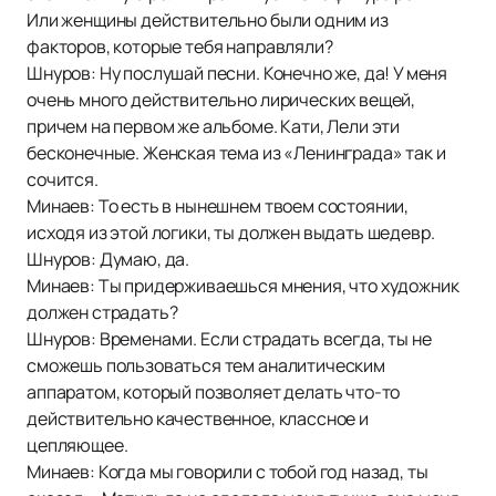
Или женщины действительно были одним из
факторов, которые тебя направляли?
Шнуров: Ну послушай песни. Конечно же, да! У меня
очень много действительно лирических вещей,
причем на первом же альбоме. Кати, Лели эти
бесконечные. Женская тема из «Ленинграда» так и
сочится.
Минаев: То есть в нынешнем твоем состоянии,
исходя из этой логики, ты должен выдать шедевр.
Шнуров: Думаю, да.
Минаев: Ты придерживаешься мнения, что художник
должен страдать?
Шнуров: Временами. Если страдать всегда, ты не
сможешь пользоваться тем аналитическим
аппаратом, который позволяет делать что-то
действительно качественное, классное и
цепляющее.
Минаев: Когда мы говорили с тобой год назад, ты