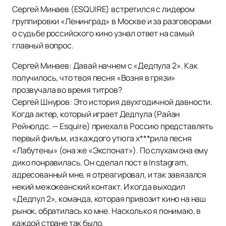
Сергей Минаев (ESQUIRE) встретился с лидером
группировки «Ленинград» в Москве и за разговорами
о судьбе российского кино узнал ответ на самый
главный вопрос.
Сергей Минаев: Давай начнем с «Дедпула 2». Как
получилось, что твоя песня «Возня в грязи»
прозвучала во время титров?
Сергей Шнуров: Это история двухгодичной давности.
Когда актер, который играет Дедпула (Райан
Рейнолдс. — Esquire) приехал в Россию представлять
первый фильм, из каждого утюга х***рила песня
«Лабутены» (она же «Экспонат»). По слухам она ему
дико понравилась. Он сделал пост в Instagram,
адресованный мне, я отреагировал, и так завязался
некий межокеанский контакт. И когда выходил
«Дедпул 2», команда, которая привозит кино на наш
рынок, обратилась ко мне. Насколько я понимаю, в
каждой стране так было.