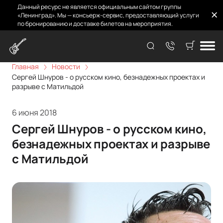
Данный ресурс не является официальным сайтом группы
«Ленинград». Мы — консьерж-сервис, предоставляющий услуги
по бронированию и доставке билетов на мероприятия.
Главная
Новости
Сергей Шнуров - о русском кино, безнадежных проектах и
разрыве с Матильдой
6 июня 2018
Сергей Шнуров - о русском кино,
безнадежных проектах и разрыве
с Матильдой