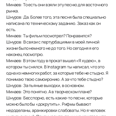
Минаев: То есть они взяли эту песню для восточного
рынка.
Шнуров: Да. Более того, эта песня была специально
написана по техническому заданию. Заказ как он
есть.
Минаев: Ты фильм посмотрел? Понравился?
Шнуров: В связи с пертурбациями в моей личной
жизни было немного не до того. Но сегодня я его
наконец посмотрю.
Минаев: В этом году в прокат вышел «Я худею», в
котором ты снялся. В Instagram ты написал, что это
одна из немногих работ, за которые тебе не стыдно. Я
понимаю твою самоиронию. А за что тебе стыдно?
Шнуров: За пьяные выходки, в основном.
Минаев: Это понятно. А в творческом плане?
Шнуров: Бесспорно, есть какие-то песни, которые
можно было бы «докрутить». Рифмы бывают
недоделаны, аранжировки слабоваты. Но я человек