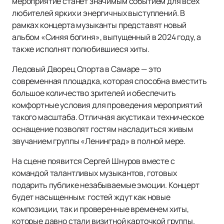
мероприятие станет значимым событием для всех
любителей ярких и энергичных выступлений. В
рамках концерта музыканты представят новый
альбом «Синяя богиня», выпущенный в 2024 году, а
также исполнят полюбившиеся хиты.
Ледовый Дворец Спорта в Самаре — это
современная площадка, которая способна вместить
большое количество зрителей и обеспечить
комфортные условия для проведения мероприятий
такого масштаба. Отличная акустика и техническое
оснащение позволят гостям насладиться живым
звучанием группы «Ленинград» в полной мере.
На сцене появится Сергей Шнуров вместе с
командой талантливых музыкантов, готовых
подарить публике незабываемые эмоции. Концерт
будет насыщенным: гостей ждут как новые
композиции, так и проверенные временем хиты,
которые давно стали визитной карточкой группы.