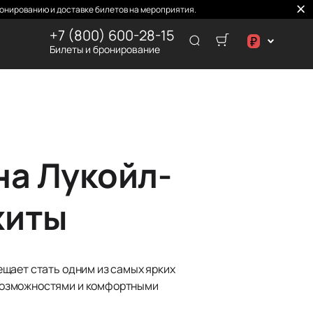
онированию и доставке билетов на мероприятия.
+7 (800) 600-28-15
₽
Билеты и бронирование
د.إ
₽
на Лукойл-
хиты
щает стать одним из самых ярких
 возможностями и комфортными