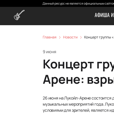
Данный ресурс не является официальным сайтом
АФИША И
Главная
Новости
Концерт группы «
9 июня
Концерт гр
Арене: взр
26 июня на Лукойл-Арене состоится 
музыкальных мероприятий года. Лук
условиями для зрителей, является и