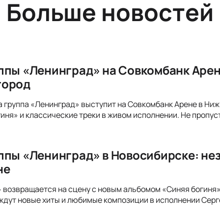
Больше новостей
ппы «Ленинград» на Совкомбанк Арен
город
да группа «Ленинград» выступит на Совкомбанк Арене в Ни
иня» и классические треки в живом исполнении. Не пропус
ппы «Ленинград» в Новосибирске: не
не
 возвращается на сцену с новым альбомом «Синяя богиня»!
ждут новые хиты и любимые композиции в исполнении Серг