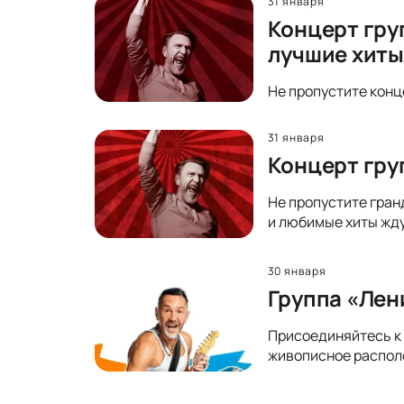
31 января
Концерт гру
лучшие хиты
Не пропустите конц
31 января
Концерт гру
Не пропустите гран
и любимые хиты жду
30 января
Группа «Лен
Присоединяйтесь к 
живописное располо