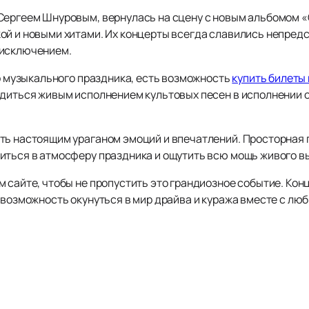
Сергеем Шнуровым, вернулась на сцену с новым альбомом «
ой и новыми хитами. Их концерты всегда славились непред
 исключением.
го музыкального праздника, есть возможность
купить билеты
адиться живым исполнением культовых песен в исполнении 
ть настоящим ураганом эмоций и впечатлений. Просторная 
иться в атмосферу праздника и ощутить всю мощь живого в
 сайте, чтобы не пропустить это грандиозное событие. Кон
 возможность окунуться в мир драйва и куража вместе с люб