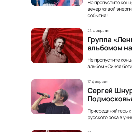
Не пропустите конц
вечер живой энерги
события!
24 февраля
Группа «Лен
альбомом на
Не пропустите конц
альбом «Синяя боги
17 февраля
Сергей Шнур
Подмосковь
Присоединяйтесь к 
русского рока в ун