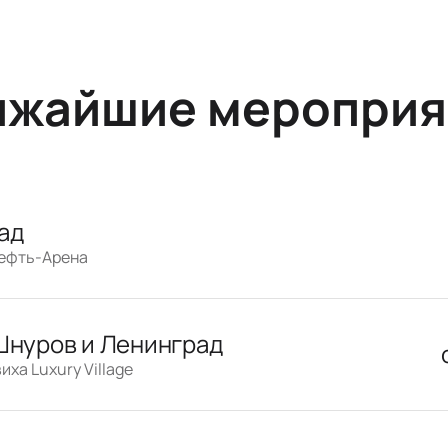
ижайшие мероприя
ад
нефть-Арена
Шнуров и Ленинград
иха Luxury Village