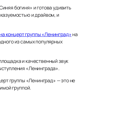
Синяя богиня» и готова удивить
сказуемостью и драйвом, и
 на концерт группы «Ленинград»
на
одного из самых популярных
площадка и качественный звук
ыступления «Ленинграда».
церт группы «Ленинград» — это не
имой группой.