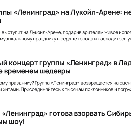
ппы «Ленинград» на Лукойл-Арене: 
а
 выступит на Лукойл-Арене, подарив зрителям живое испол
музыкальному празднику в сердце города и насладитесь у
й концерт группы «Ленинград» в Лад
е временем шедевры
ому празднику? Группа «Ленинград» возвращается на сце
 хитами. Присоединяйтесь к тысячам поклонников и погру
 «Ленинград» готова взорвать Сибир
ым шоу!