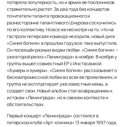
потеряла популярность, но и армия ее поклонников
стремительно растет. За два года без концертов
почитатели таланта провокационного и
разносторонне талантливого Шнурова соскучились
по его коллективу. Но все же несмотря на то, что на
гастроли питерская команда не ездила, новый диск
«Синяя богиня» в прошлом году все-таки выпустила.
Он посвящён разным видам любви. «Синяя богиня» –
уже второй релиз «Ленинграда» в ноябре. 8 ноября у
группы вышел совместный EP с Инстасамкой
«Бумеры и зумеры». «Синяя богиня» рассказывает о
бескомпромиссной любви во всех ее проявлениях, и
группа не эксплуатирует уже известные мемы, а
создает свои. Новый альбом стал возвращением к
истокам «Ленинграда», но в свежем контексте и
обстоятельствах.
Первый концерт «Ленинграда» состоялся в
питерском клубе «Арт-клиника» 13 января 1997 года,