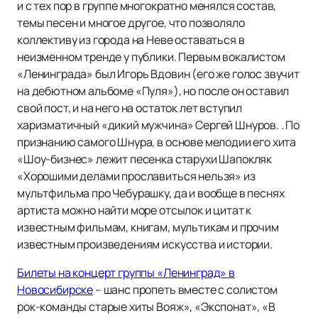
и с тех пор в группе многократно менялся состав,
темы песен и многое другое, что позволяло
коллективу из города на Неве оставаться в
неизменном тренде у публики. Первым вокалистом
«Ленинграда» был Игорь Вдовин (его же голос звучит
на дебютном альбоме «Пуля»), но после он оставил
свой пост, и на него на остаток лет вступил
харизматичный «дикий мужчина» Сергей Шнуров. . По
признанию самого Шнура, в основе мелодии его хита
«Шоу-бизнес» лежит песенка старухи Шапокляк
«Хорошими делами прославиться нельзя» из
мультфильма про Чебурашку, да и вообще в песнях
артиста можно найти море отсылок и цитат к
известным фильмам, книгам, мультикам и прочим
известным произведениям искусства и истории.
Билеты на концерт группы «Ленинград» в
Новосибирске
– шанс пропеть вместе с солистом
рок-команды старые хиты Вояж», «Экспонат», «В