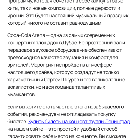
программу, которая сочетает в себе как культовые
хиты, так и новые композиции, полные дерзости и
иронии. Это будет настоящий музыкальный праздник,
который никого не оставит равнодушным.
Coca-Cola Arena — одна из самых современных
концертных площадок в Дубае. Ее просторный зал и
передовое звуковое оборудование обеспечивают
превосходное качество звучания и комфорт для
зрителей. Мероприятие пройдет в атмосфере
настоящего драйва, которую создадут не только
харизматичный Сергей Шнуров и его великолепные
вокалистки, но и вся команда талантливых
музыкантов.
Если вы хотите стать частью этого незабываемого
события, рекомендуем не откладывать покупку
билетов.
Купить билеты на концерт группы Ленинград
на нашем сайте — это простой и удобный способ
гарантировать себе место на концерте. Вы сможете