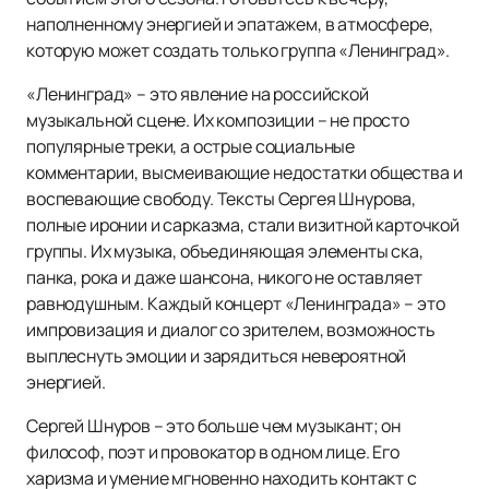
наполненному энергией и эпатажем, в атмосфере,
которую может создать только группа «Ленинград».
«Ленинград» – это явление на российской
музыкальной сцене. Их композиции – не просто
популярные треки, а острые социальные
комментарии, высмеивающие недостатки общества и
воспевающие свободу. Тексты Сергея Шнурова,
полные иронии и сарказма, стали визитной карточкой
группы. Их музыка, объединяющая элементы ска,
панка, рока и даже шансона, никого не оставляет
равнодушным. Каждый концерт «Ленинграда» – это
импровизация и диалог со зрителем, возможность
выплеснуть эмоции и зарядиться невероятной
энергией.
Сергей Шнуров – это больше чем музыкант; он
философ, поэт и провокатор в одном лице. Его
харизма и умение мгновенно находить контакт с