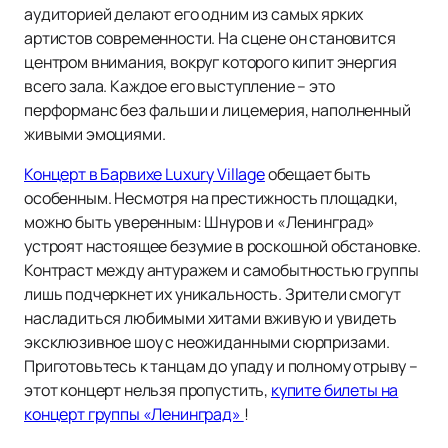
аудиторией делают его одним из самых ярких
артистов современности. На сцене он становится
центром внимания, вокруг которого кипит энергия
всего зала. Каждое его выступление – это
перформанс без фальши и лицемерия, наполненный
живыми эмоциями.
Концерт в Барвихе Luxury Village
обещает быть
особенным. Несмотря на престижность площадки,
можно быть уверенным: Шнуров и «Ленинград»
устроят настоящее безумие в роскошной обстановке.
Контраст между антуражем и самобытностью группы
лишь подчеркнет их уникальность. Зрители смогут
насладиться любимыми хитами вживую и увидеть
эксклюзивное шоу с неожиданными сюрпризами.
Приготовьтесь к танцам до упаду и полному отрыву –
этот концерт нельзя пропустить,
купите билеты на
концерт группы «Ленинград»
!